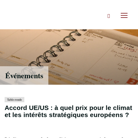
Accéder
directement
Rechercher
au
Toggl
contenu
naviga
Événements
Table-ronde
Accord UE/US : à quel prix pour le climat
et les intérêts stratégiques européens ?