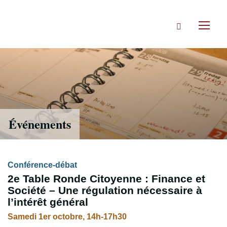
Accéder
directement
Rechercher
au
Toggl
contenu
naviga
Événements
Conférence-débat
2e Table Ronde Citoyenne : Finance et
Société – Une régulation nécessaire à
l’intérêt général
Samedi 1er octobre, 14h-17h30