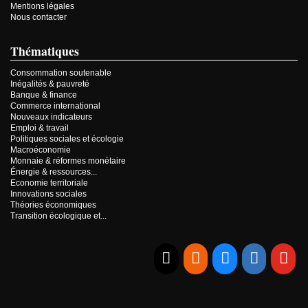
Mentions légales
Nous contacter
Thématiques
Consommation soutenable
Inégalités & pauvreté
Banque & finance
Commerce international
Nouveaux indicateurs
Emploi & travail
Politiques sociales et écologie
Macroéconomie
Monnaie & réformes monétaire
Énergie & ressources...
Economie territoriale
Innovations sociales
Théories économiques
Transition écologique et...
E-mail
RSS
Bluesky
Linkedi
Yo