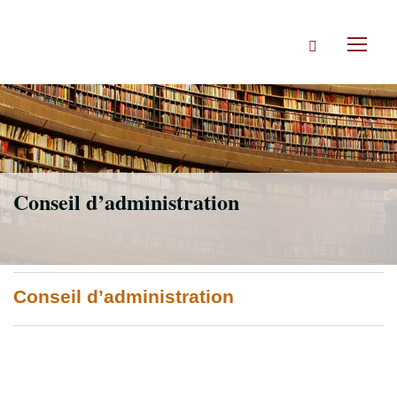
Accéder
directement
Rechercher
au
Toggl
contenu
naviga
Conseil d’administration
Conseil d’administration