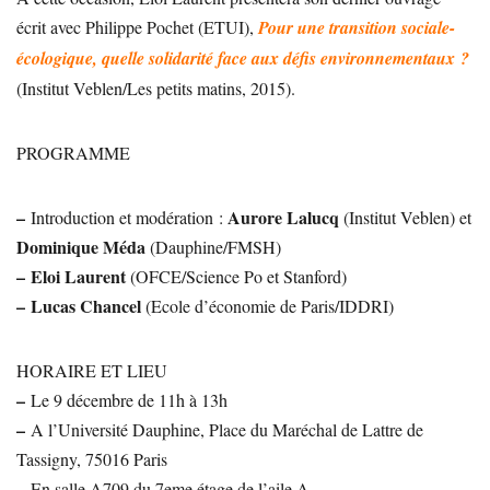
écrit avec Philippe Pochet (ETUI),
Pour une transition sociale-
écologique, quelle solidarité face aux défis environnementaux ?
(Institut Veblen/Les petits matins, 2015).
PROGRAMME
–
Aurore Lalucq
Introduction et modération :
(Institut Veblen) et
Dominique Méda
(Dauphine/FMSH)
–
Eloi Laurent
(OFCE/Science Po et Stanford)
–
Lucas Chancel
(Ecole d’économie de Paris/IDDRI)
HORAIRE ET LIEU
–
Le 9 décembre de 11h à 13h
–
A l’Université Dauphine, Place du Maréchal de Lattre de
Tassigny, 75016 Paris
–
En salle A709 du 7eme étage de l’aile A.