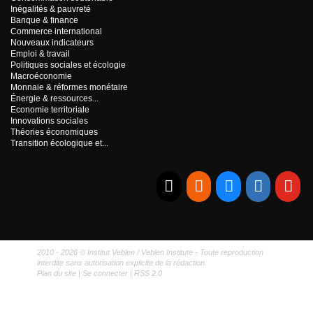
Inégalités & pauvreté
Banque & finance
Commerce international
Nouveaux indicateurs
Emploi & travail
Politiques sociales et écologie
Macroéconomie
Monnaie & réformes monétaire
Énergie & ressources...
Economie territoriale
Innovations sociales
Théories économiques
Transition écologique et...
E-mail
RSS
Bluesky
Linkedi
Yo
2010 - 2026 © Institut Veblen / Veblen Institute - Toute reproduction
interdite sans autorisation explicite de la rédaction.
Plan du site
|
Se connecter
|
RSS 2.0