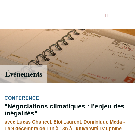
Accéder
directement
Rechercher
au
Toggl
contenu
naviga
Événements
CONFERENCE
"Négociations climatiques : l’enjeu des
inégalités"
avec Lucas Chancel, Eloi Laurent, Dominique Méda -
Le 9 décembre de 11h à 13h à l’université Dauphine