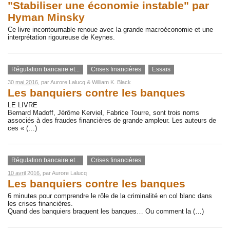
"Stabiliser une économie instable" par
Hyman Minsky
Ce livre incontournable renoue avec la grande macroéconomie et une
interprétation rigoureuse de Keynes.
Régulation bancaire et...
Crises financières
Essais
30 mai 2016
, par
Aurore Lalucq
&
William K. Black
Les banquiers contre les banques
LE LIVRE
Bernard Madoff, Jérôme Kerviel, Fabrice Tourre, sont trois noms
associés à des fraudes financières de grande ampleur. Les auteurs de
ces « (…)
Régulation bancaire et...
Crises financières
10 avril 2016
, par
Aurore Lalucq
Les banquiers contre les banques
6 minutes pour comprendre le rôle de la criminalité en col blanc dans
les crises financières.
Quand des banquiers braquent les banques… Ou comment la (…)