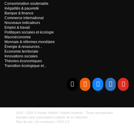
Consommation soutenable
Inégalités & pauvreté
Banque & finance
Commerce international
Nouveaux indicateurs
Emploi & travail
Politiques sociales et écologie
Macroéconomie
Monnaie & réformes monétaire
Énergie & ressources...
Economie territoriale
Innovations sociales
Théories économiques
Transition écologique et...
E-mail
RSS
Bluesky
Linkedi
Yo
2010 - 2026 © Institut Veblen / Veblen Institute - Toute reproduction
interdite sans autorisation explicite de la rédaction.
Plan du site
|
Se connecter
|
RSS 2.0