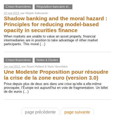
Crises financières
Régulation bancaire et...
22 mai 2013
, par
Wojtek Kalinowski
Shadow banking and the moral hazard :
Principles for reducing model-based
opacity in securities finance
When markets are unable to value an asset properly, financial
intermediaries are in position to take advantage of other market
participants. This moral (…)
Crises financières
Notes & Etudes
1er mai 2012
, par
Stuart Holland
&
Yanis Varoufakis
Une Modeste Proposition pour résoudre
la crise de la zone euro (version 3.0)
Prise depuis plus de deux ans dans une crise qu’elle a elle-même
provoquée, l’Europe est aujourd’hui en voie de fragmentation. Un billet
de dix euros (…)
page précédente
page suivante