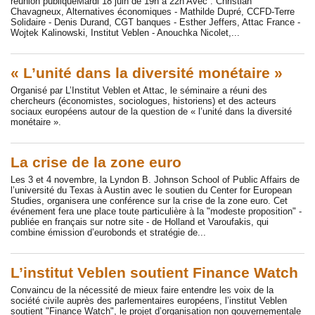
réunion publiqueMardi 18 juin de 19h à 22h Avec : Christian
Chavagneux, Alternatives économiques - Mathilde Dupré, CCFD-Terre
Solidaire - Denis Durand, CGT banques - Esther Jeffers, Attac France -
Wojtek Kalinowski, Institut Veblen - Anouchka Nicolet,...
« L’unité dans la diversité monétaire »
Organisé par L’Institut Veblen et Attac, le séminaire a réuni des
chercheurs (économistes, sociologues, historiens) et des acteurs
sociaux européens autour de la question de « l’unité dans la diversité
monétaire ».
La crise de la zone euro
Les 3 et 4 novembre, la Lyndon B. Johnson School of Public Affairs de
l’université du Texas à Austin avec le soutien du Center for European
Studies, organisera une conférence sur la crise de la zone euro. Cet
événement fera une place toute particulière à la "modeste proposition" -
publiée en français sur notre site - de Holland et Varoufakis, qui
combine émission d’eurobonds et stratégie de...
L’institut Veblen soutient Finance Watch
Convaincu de la nécessité de mieux faire entendre les voix de la
société civile auprès des parlementaires européens, l’institut Veblen
soutient "Finance Watch", le projet d’organisation non gouvernementale