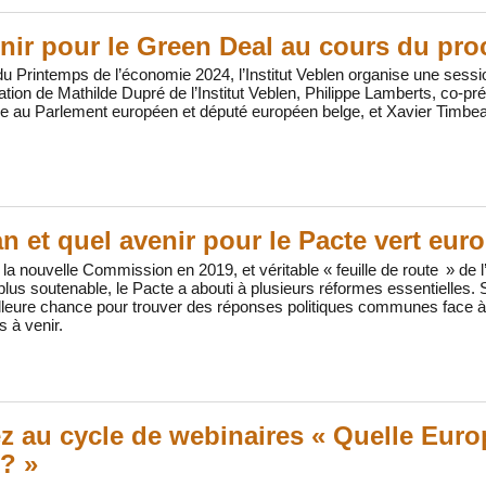
nir pour le Green Deal au cours du pr
u Printemps de l’économie 2024, l’Institut Veblen organise une sessi
pation de Mathilde Dupré de l’Institut Veblen, Philippe Lamberts, co-p
e au Parlement européen et député européen belge, et Xavier Timbeau
an et quel avenir pour le Pacte vert eur
 la nouvelle Commission en 2019, et véritable « feuille de route » d
us soutenable, le Pacte a abouti à plusieurs réformes essentielles. S’il
lleure chance pour trouver des réponses politiques communes face à 
 à venir.
ez au cycle de webinaires « Quelle Euro
? »