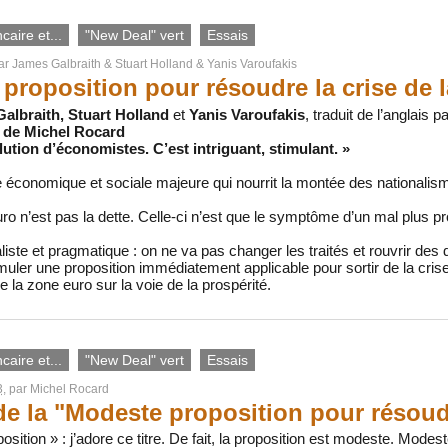
aire et...
"New Deal" vert
Essais
par
James Galbraith
&
Stuart Holland
&
Yanis Varoufakis
proposition pour résoudre la crise de 
albraith, Stuart Holland
et
Yanis Varoufakis
, traduit de l’anglais p
e de Michel Rocard
lution d’économistes. C’est intriguant, stimulant. »
économique et sociale majeure qui nourrit la montée des nationalisme
 n’est pas la dette. Celle-ci n’est que le symptôme d’un mal plus profo
aliste et pragmatique : on ne va pas changer les traités et rouvrir des
rmuler une proposition immédiatement applicable pour sortir de la crise
re la zone euro sur la voie de la prospérité.
aire et...
"New Deal" vert
Essais
3
, par
Michel Rocard
de la "Modeste proposition pour résoudr
sition » : j’adore ce titre. De fait, la proposition est modeste. Mode