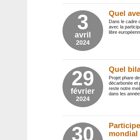
Quel ave
3
Dans le cadre d
avec la partici
libre européenn
avril
2024
Quel bil
29
Projet phare de
décarbonée et pl
reste notre mei
février
dans les années
2024
Particip
30
mondial 