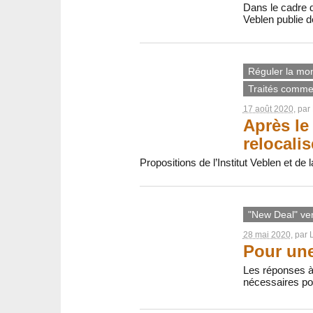
Dans le cadre d
Veblen publie d
Réguler la mon
Traités comme
17 août 2020
, par
Après le 
relocalis
Propositions de l’Institut Veblen et de
"New Deal" ver
28 mai 2020
, par
Pour une
Les réponses à 
nécessaires pou