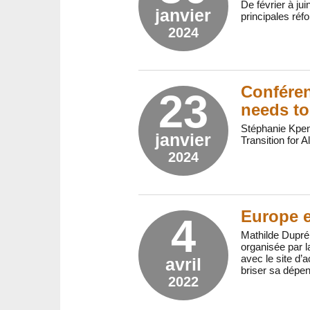
De février à ju
janvier
principales ré
2024
Conféren
23
needs to
Stéphanie Kpen
janvier
Transition for 
2024
Europe e
4
Mathilde Dupré 
organisée par l
avec le site d’
avril
briser sa dépen
2022