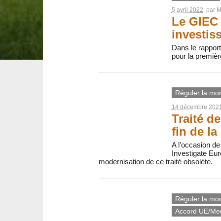
5 avril 2022
, par
M
Le GIEC 
investis
Dans le rapport
pour la premièr
Réguler la mon
14 décembre 202
Traité de
fin de l
A l’occasion de
Investigate Eur
modernisation de ce traité obsolète.
Réguler la mon
Accord UE/Me