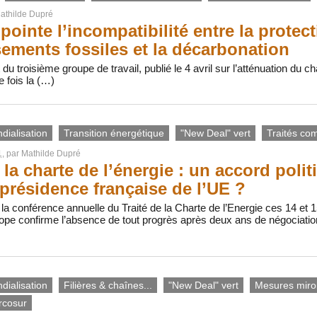
athilde Dupré
pointe l’incompatibilité entre la protec
sements fossiles et la décarbonation
 du troisième groupe de travail, publié le 4 avril sur l’atténuation du
e fois la (…)
dialisation
Transition énergétique
"New Deal" vert
Traités co
1
, par
Mathilde Dupré
 la charte de l’énergie : un accord polit
a présidence française de l’UE ?
 la conférence annuelle du Traité de la Charte de l’Energie ces 14 et
ope confirme l’absence de tout progrès après deux ans de négociation
dialisation
Filières & chaînes...
"New Deal" vert
Mesures miro
rcosur