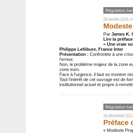
Régulation banc
28 janvier 2015
, 
Modeste 
Par
James K. G
Lire la préfac
« Une vraie so
Philippe Lefébure, France Inter
Présentation :
Confrontée à une crise 
l’erreur.
Non, le problème majeur de la zone euro
zone euro.
Face à l’urgence, il faut se montrer ré
Tout l’intérêt de cet ouvrage est de fo
institutionnel actuel et propre à remett
Régulation banc
16 décembre 201
Préface 
« Modeste Propo