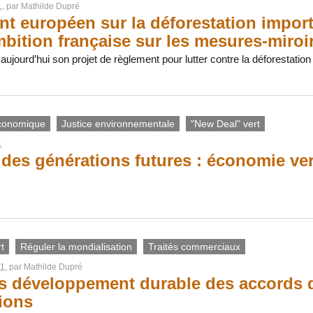
1
, par
Mathilde Dupré
t européen sur la déforestation import
mbition française sur les mesures-miroi
urd’hui son projet de règlement pour lutter contre la déforestation i
conomique
Justice environnementale
"New Deal" vert
1
 des générations futures : économie ver
t
Réguler la mondialisation
Traités commerciaux
21
, par
Mathilde Dupré
s développement durable des accords 
ions