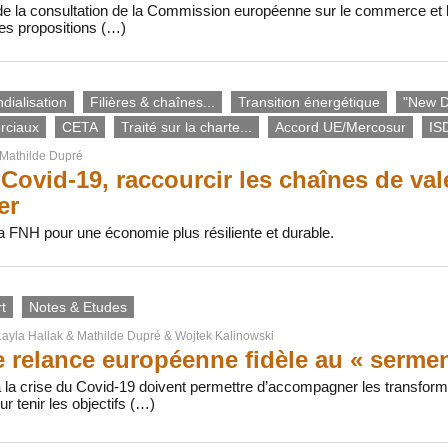
e la consultation de la Commission européenne sur le commerce et le
es propositions (…)
dialisation
Filières & chaînes...
Transition énergétique
"New D
rciaux
CETA
Traité sur la charte...
Accord UE/Mercosur
IS
Mathilde Dupré
Covid-19, raccourcir les chaînes de vale
er
 la FNH pour une économie plus résiliente et durable.
t
Notes & Etudes
Layla Hallak
&
Mathilde Dupré
&
Wojtek Kalinowski
 relance européenne fidèle au « sermen
la crise du Covid-19 doivent permettre d’accompagner les transform
r tenir les objectifs (…)