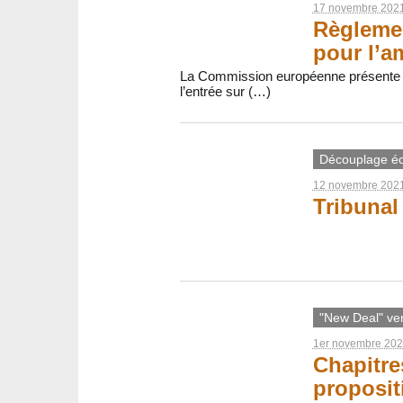
17 novembre 202
Règlemen
pour l’a
La Commission européenne présente aujo
l’entrée sur (…)
Découplage é
12 novembre 202
Tribunal
"New Deal" ver
1er novembre 20
Chapitre
proposit